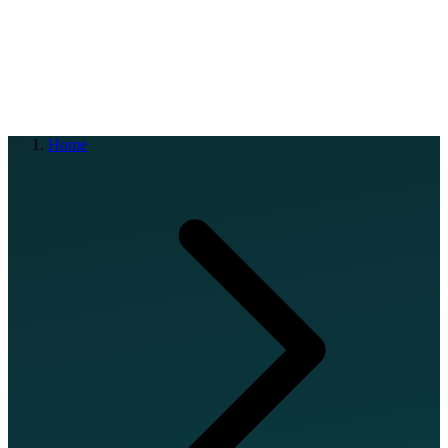
EN
FR
DE
IT
PT
ES
HR
RU
Home