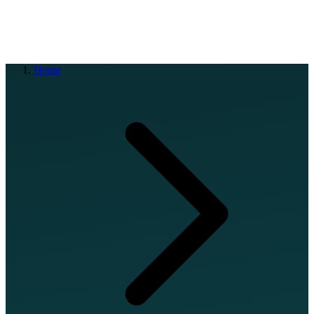
EN
FR
DE
IT
PT
ES
HR
RU
Home