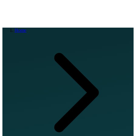
EN
FR
DE
IT
PT
ES
HR
RU
Home