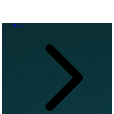
EN
FR
DE
IT
PT
ES
HR
RU
Home