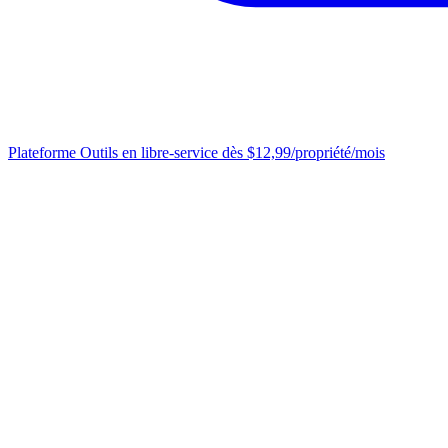
Plateforme
Outils en libre-service dès $12,99/propriété/mois