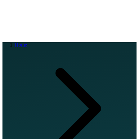
EN
FR
DE
IT
PT
ES
HR
RU
Home