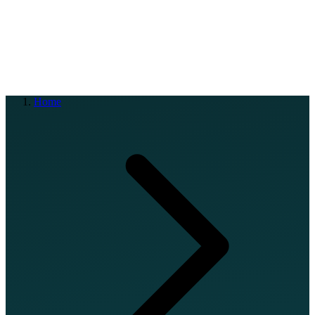
EN
FR
DE
IT
PT
ES
HR
RU
Home