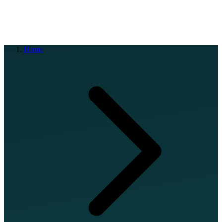
EN
FR
DE
IT
PT
ES
HR
RU
Home