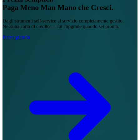
Paga Meno Man Mano che Cresci.
Dagli strumenti self-service al servizio completamente gestito.
Nessuna carta di credito — fai l'upgrade quando sei pronto.
Prova gratuita