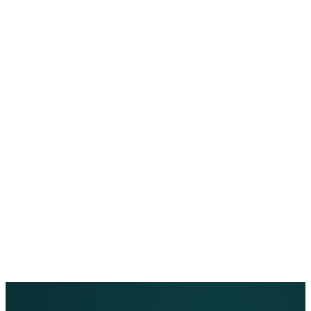
Chi siamo
Assistenza
EN
FR
DE
IT
PT
ES
HR
RU