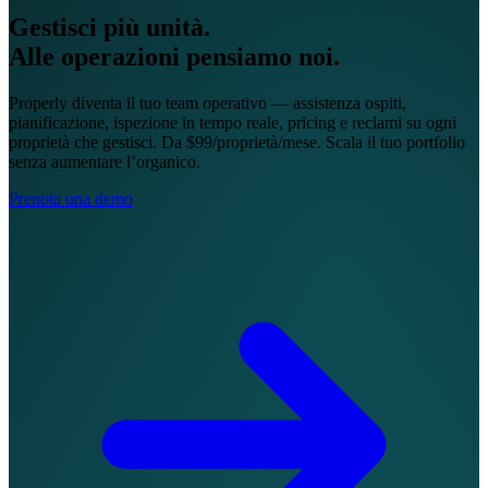
Gestisci più unità.
Alle operazioni pensiamo noi.
Properly diventa il tuo team operativo — assistenza ospiti,
pianificazione, ispezione in tempo reale, pricing e reclami su ogni
proprietà che gestisci. Da $99/proprietà/mese. Scala il tuo portfolio
senza aumentare l’organico.
Prenota una demo