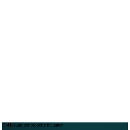
Chi siamo
Assistenza
EN
FR
DE
IT
PT
ES
HR
RU
CoHosting per property manager