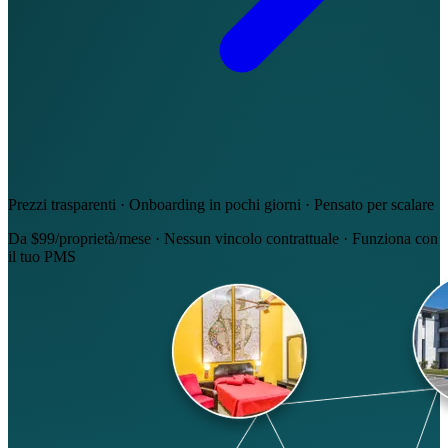
Prezzi trasparenti · Onboarding in pochi giorni · Pensato per scalare
Da $99/proprietà/mese
·
Nessun vincolo contrattuale
·
Funziona con
il tuo PMS