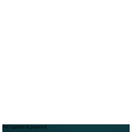
Chi siamo
Assistenza
EN
FR
DE
IT
PT
ES
HR
RU
Per i gestori di proprietà