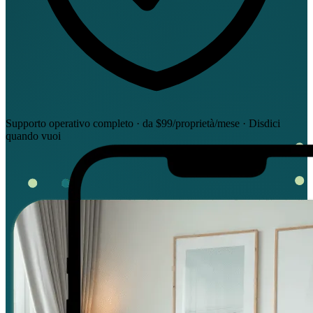
Supporto operativo completo · da $99/proprietà/mese · Disdici
quando vuoi