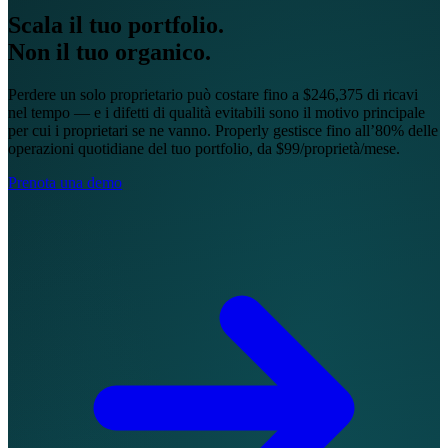
Scala il tuo portfolio.
Non il tuo organico.
Perdere un solo proprietario può costare fino a $246,375 di ricavi
nel tempo — e i difetti di qualità evitabili sono il motivo principale
per cui i proprietari se ne vanno. Properly gestisce fino all’80% delle
operazioni quotidiane del tuo portfolio, da $99/proprietà/mese.
Prenota una demo