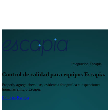
EN
FR
DE
IT
PT
ES
HR
RU
Integracion Escapia
Control de calidad para equipos Escapia.
Properly agrega checklists, evidencia fotografica e inspecciones
humanas al flujo Escapia.
Conectar Escapia