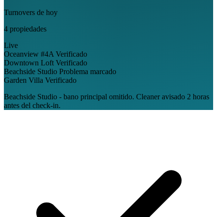
Turnovers de hoy
4 propiedades
Live
Oceanview #4A
Verificado
Downtown Loft
Verificado
Beachside Studio
Problema marcado
Garden Villa
Verificado
Beachside Studio - bano principal omitido. Cleaner avisado 2 horas
antes del check-in.