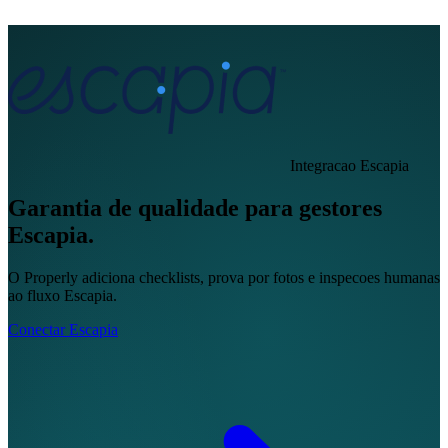
EN
FR
DE
IT
PT
ES
HR
RU
Integracao Escapia
Garantia de qualidade para gestores
Escapia.
O Properly adiciona checklists, prova por fotos e inspecoes humanas
ao fluxo Escapia.
Conectar Escapia