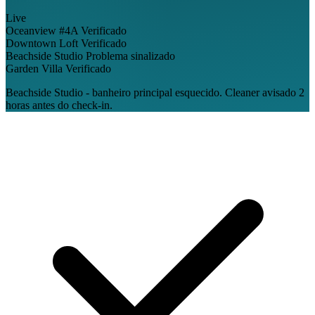
Live
Oceanview #4A
Verificado
Downtown Loft
Verificado
Beachside Studio
Problema sinalizado
Garden Villa
Verificado
Beachside Studio - banheiro principal esquecido. Cleaner avisado 2
horas antes do check-in.