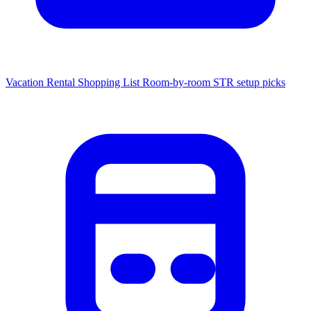
Vacation Rental Shopping List
Room-by-room STR setup picks