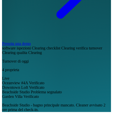
Prenota una demo
software ispezioni Clearing
checklist Clearing
verifica turnover
Clearing
qualita Clearing
Turnover di oggi
4 proprieta
Live
Oceanview #4A
Verificato
Downtown Loft
Verificato
Beachside Studio
Problema segnalato
Garden Villa
Verificato
Beachside Studio - bagno principale mancato. Cleaner avvisato 2
ore prima del check-in.