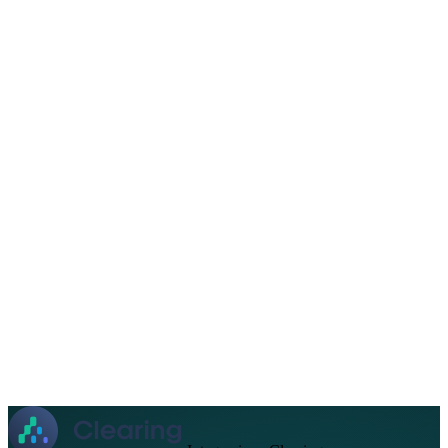
Chi siamo
Assistenza
EN
FR
DE
IT
PT
ES
HR
RU