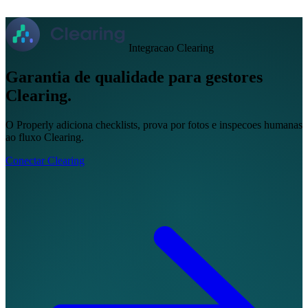
EN
FR
DE
IT
PT
ES
HR
RU
Integracao Clearing
Garantia de qualidade para gestores
Clearing.
O Properly adiciona checklists, prova por fotos e inspecoes humanas
ao fluxo Clearing.
Conectar Clearing