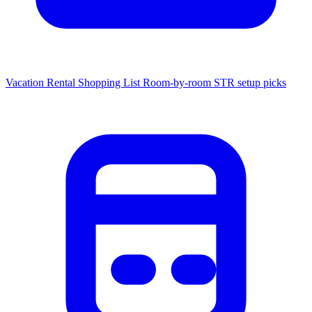
Vacation Rental Shopping List
Room-by-room STR setup picks