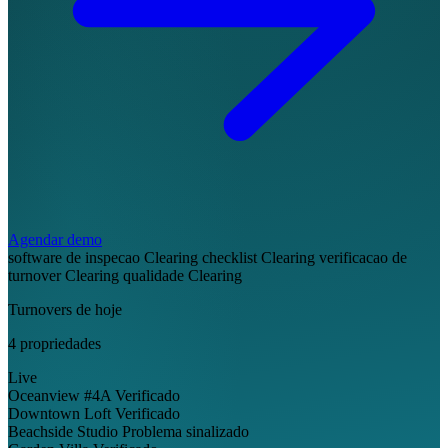
Agendar demo
software de inspecao Clearing
checklist Clearing
verificacao de
turnover Clearing
qualidade Clearing
Turnovers de hoje
4 propriedades
Live
Oceanview #4A
Verificado
Downtown Loft
Verificado
Beachside Studio
Problema sinalizado