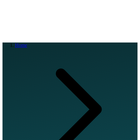
EN
FR
DE
IT
PT
ES
HR
RU
Home