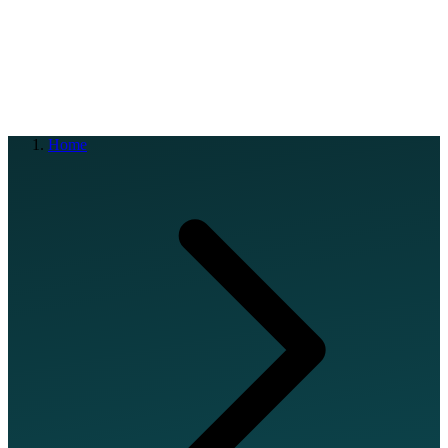
EN
FR
DE
IT
PT
ES
HR
RU
Home