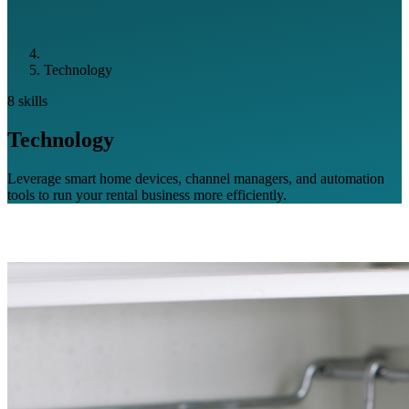
Technology
8 skills
Technology
Leverage smart home devices, channel managers, and automation
tools to run your rental business more efficiently.