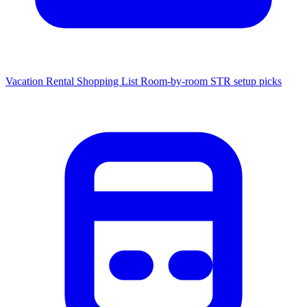
Vacation Rental Shopping List
Room-by-room STR setup picks