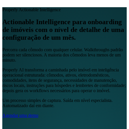
EN
FR
DE
IT
PT
ES
HR
RU
Properly Actionable Intelligence
Actionable Intelligence para onboarding
de imóveis
com o nível de detalhe de uma
configuração de um mês.
Percorra cada cômodo com qualquer celular. Walkthroughs padrão
podem ser silenciosos. A maioria dos cômodos leva menos de um
minuto.
Properly AI transforma a caminhada pelo imóvel em inteligência
operacional estruturada: cômodos, ativos, eletrodomésticos,
comodidades, itens de segurança, necessidades de manutenção,
riscos locais, instruções para hóspedes e lembretes de conformidade;
depois gera os workflows necessários para operar o imóvel.
Um processo simples de captura. Saída em nível especialista.
Automatizado daí em diante.
Agendar uma demo