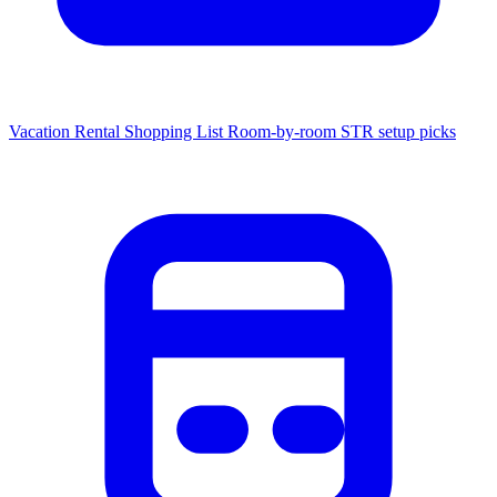
Vacation Rental Shopping List
Room-by-room STR setup picks