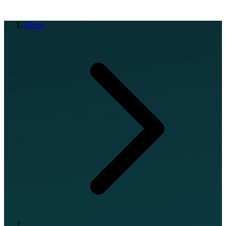
EN
FR
DE
IT
PT
ES
HR
RU
Home