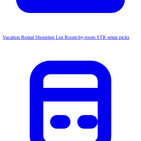
Vacation Rental Shopping List
Room-by-room STR setup picks