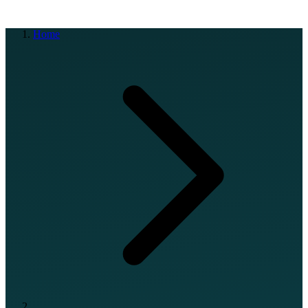
EN
FR
DE
IT
PT
ES
HR
RU
Home