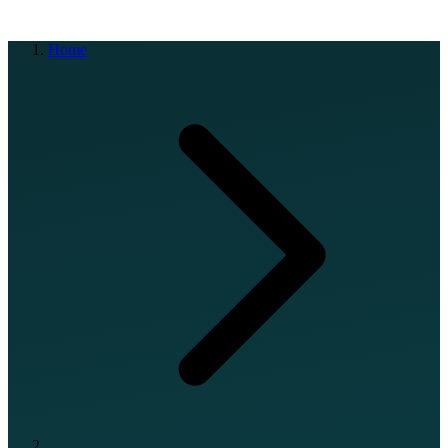
EN
FR
DE
IT
PT
ES
HR
RU
Home