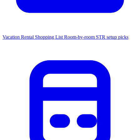
Vacation Rental Shopping List
Room-by-room STR setup picks