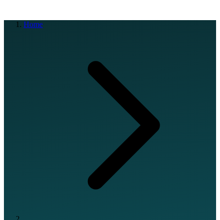
EN
FR
DE
IT
PT
ES
HR
RU
Home