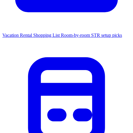
Vacation Rental Shopping List
Room-by-room STR setup picks