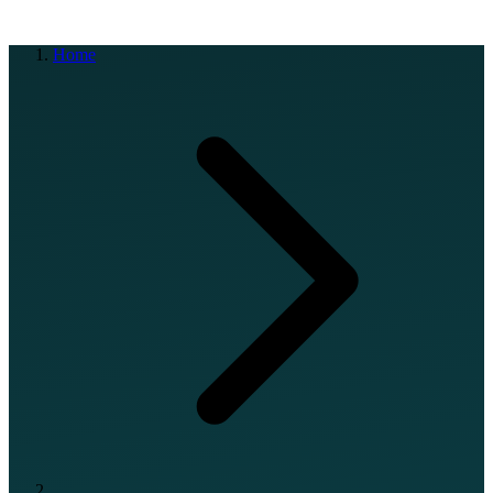
EN
FR
DE
IT
PT
ES
HR
RU
Home