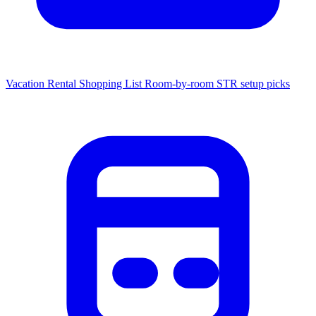
Vacation Rental Shopping List
Room-by-room STR setup picks