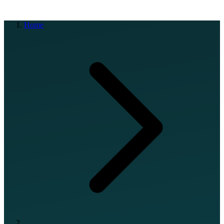
EN
FR
DE
IT
PT
ES
HR
RU
Home