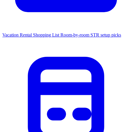
Vacation Rental Shopping List
Room-by-room STR setup picks