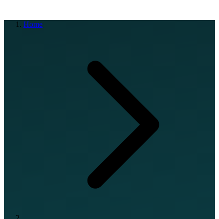
EN
FR
DE
IT
PT
ES
HR
RU
Home