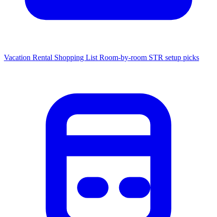
Vacation Rental Shopping List
Room-by-room STR setup picks