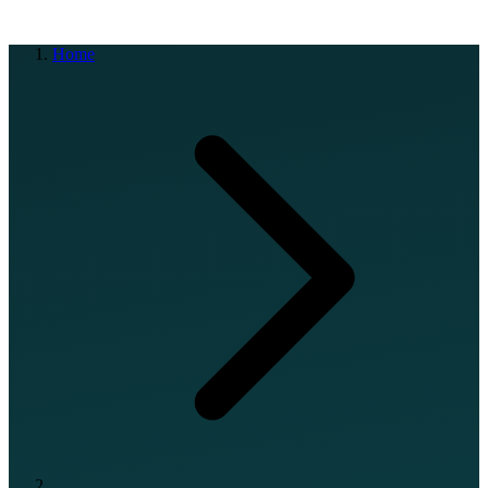
EN
FR
DE
IT
PT
ES
HR
RU
Home