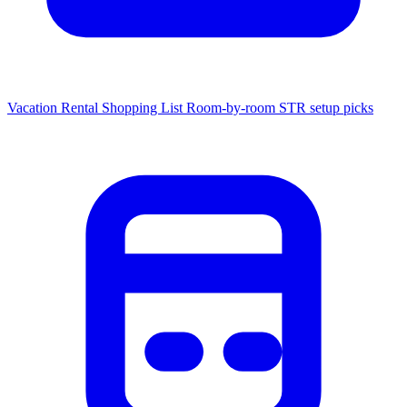
Vacation Rental Shopping List
Room-by-room STR setup picks