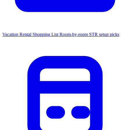
Vacation Rental Shopping List
Room-by-room STR setup picks