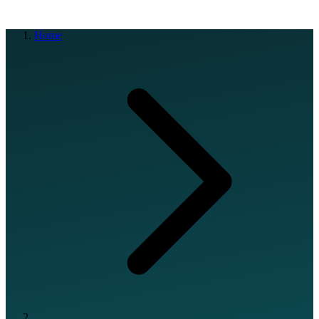
EN
FR
DE
IT
PT
ES
HR
RU
Home