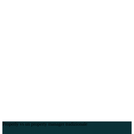
Chi siamo
Assistenza
EN
FR
DE
IT
PT
ES
HR
RU
Properly vs un property manager tradizionale