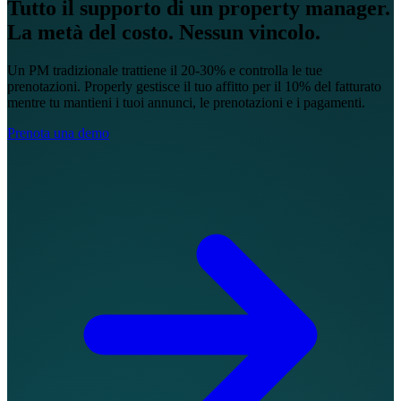
Tutto il supporto di un property manager.
La metà del costo. Nessun vincolo.
Un PM tradizionale trattiene il 20-30% e controlla le tue
prenotazioni. Properly gestisce il tuo affitto per il 10% del fatturato
mentre tu mantieni i tuoi annunci, le prenotazioni e i pagamenti.
Prenota una demo