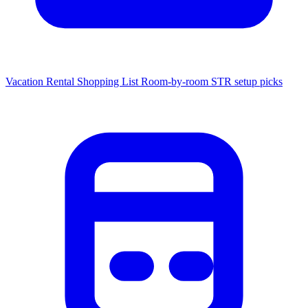
Vacation Rental Shopping List
Room-by-room STR setup picks